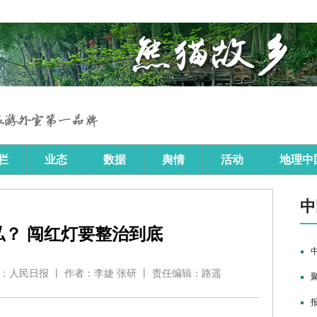
私？ 闯红灯要整治到底
 丨 来源：人民日报 丨 作者：李婕 张研 丨 责任编辑：路遥