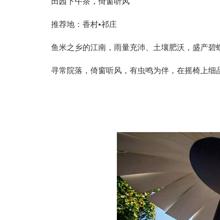
田园下午茶，倚窗听风
推荐地：香村•祁庄
鱼米之乡的江南，雨量充沛、土壤肥沃，盛产碧
寻常院落，倚窗听风，有虫鸣为伴，在摇椅上细