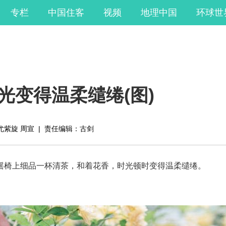
专栏
中国住客
视频
地理中国
环球世
光变得温柔缱绻(图)
尤紫旋 周宣
|
责任编辑：古剑
摇椅上细品一杯清茶，和着花香，时光顿时变得温柔缱绻。