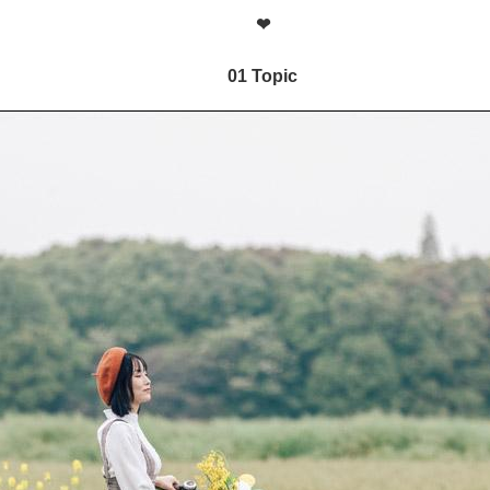
❤
01 Topic