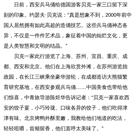
日前，西安兵马俑给德国游客贝克一家三口留下深
刻的印象。约瑟夫·贝克说：“真是想象不到，2000年前中
国人居然拥有如此高超的造俑技艺。这些兵马俑神态各
异，不仅是一件件艺术品，象征着中国的灿烂文化，更
是人类智慧和文明的结晶。”
贝克一家此行游览了上海、苏州、宜昌、重庆、成
都、西安和北京。他们在上海欣赏外滩，在苏州游览拙
政园，在长江三峡乘坐豪华游轮，在成都造访大熊猫繁
育研究基地，在西安参观兵马俑……中国美食也带给他
们惊喜，中青旅导游陈炬华告诉记者：“贝克一家喜欢西
安的饺子宴，小巧玲珑、口味各异的饺子，他们吃得津
津有味。北京烤鸭外酥里嫩，我教给他们地道的吃法，
轻轻咀嚼，齿颊留香，他们直呼太美味了。”