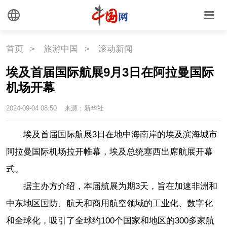
文化
文化
文创
艺术
首页
>
旅游中国
>
滚动新闻
时尚
旅游
铁路
埃及首届国际航展9月3日在阿拉曼国际
悦读
民藏
中医
机场开幕
2024-09-04 08:50
来源：新华社
中国瓷
埃及首届国际航展3日在地中海南岸的埃及滨海城市
国情
阿拉曼国际机场拉开帷幕，埃及总统塞西出席航展开幕
式。
国情
助残
一带一路
据主办方介绍，本届航展为期3天，旨在加速非洲和
海洋
草原
湾区
中东地区国防、航天和商用航空领域的工业化、数字化
和全球化，吸引了全球约100个国家和地区的300多家航
联盟
心理
老年