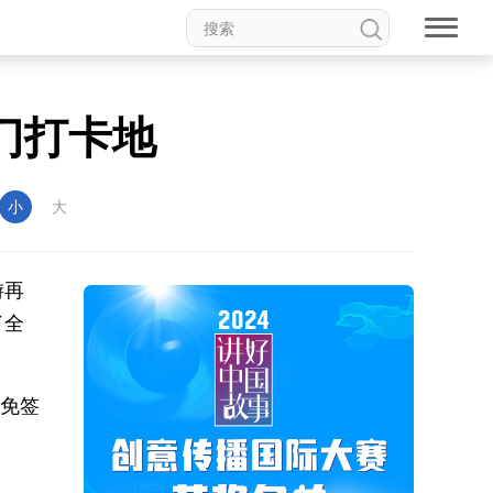
门打卡地
小
大
游再
了全
境免签