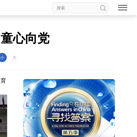
 童心向党
小
大
教育