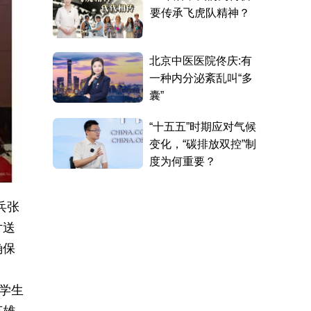
兵张
片送
确保
学生