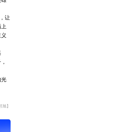
英雄
，让
循上
主义
基
子，
的光
郭旭】