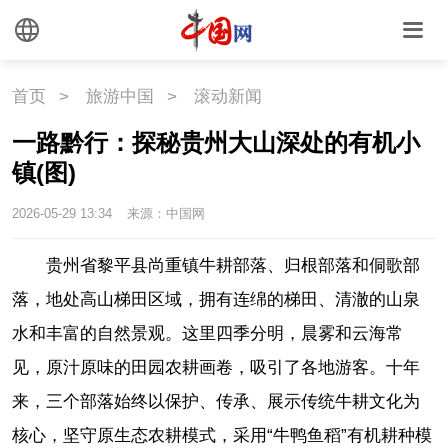
首页
>
旅游中国
>
滚动新闻
一路黔行：探秘贵州大山深处的有机小
镇(图)
2026-05-29 13:34
来源：中国网
贵州省黎平县尚重镇牛耕部落、归根部落和侗歌部
落，地处高山梯田区域，拥有连绵的梯田、清澈的山泉
水和丰富的自然景观。这里四季分明，晨雾和云海常
见，原汁原味的田园农耕画卷，吸引了各地游客。十年
来，三个部落始终以保护、传承、展示传统牛耕文化为
核心，坚守原生态农耕模式，采用“牛鸭鱼稻”有机耕种模