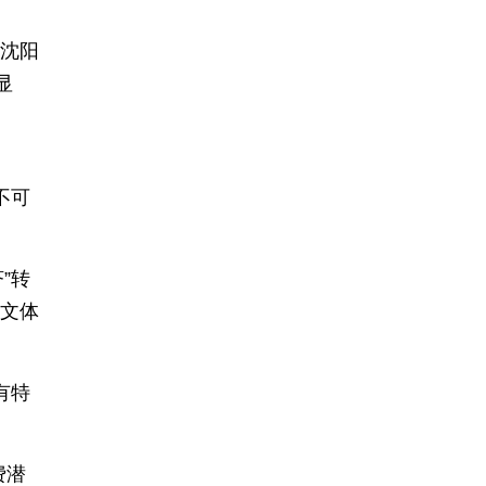
，沈阳
显
不可
”转
种文体
有特
费潜