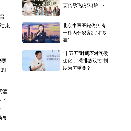
骨
结束
把赛
费的
家酒
科长
推
动餐