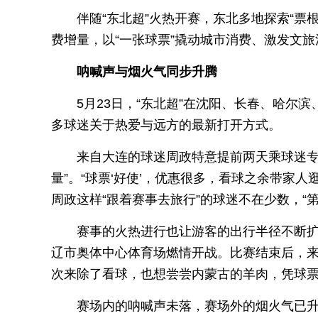
伴随“东北超”火热开赛，东北多地探索“票
费增量，以“一张球票”撬动城市消费、激发文旅
呐喊声与烟火气同步升腾
5月23日，“东北超”在沈阳、长春、哈尔
多球迷关于热爱与远方的最新打开方式。
来自大连的球迷周政特意提前两天乘球迷专
量”。“球票‘好使’，优惠很多，看球之余带家
周政这样“跟着赛事去旅行”的球迷不在少数，“
赛事的火热进行也让游客的出行半径不断扩大
辽市奥体中心体育场燃情开战。比赛结束后，来
次来除了看球，也想尝尝内蒙古的羊肉，凭球票
赛场内的呐喊声未落，赛场外的烟火气已升