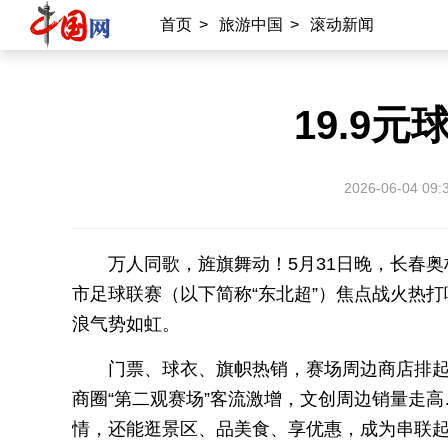
首页
>
旅游中国
>
滚动新闻
19.9
2026-06-04 09:
万人同歌，旌旗舞动！5月31日晚，长春奥
市足球联赛（以下简称“东北超”）焦点战火热打
浪气势如虹。
门票、球衣、旗帜热销，赛场周边商店排起
商圈“第二观赛场”客流激增，文创周边销量走高
情，还能逛景区、品美食、享优惠，成为串联起