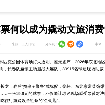
元球票何以成为撬动文旅消费
36
来源：工人日报
分享到：
字体：
林匹克公园体育场灯火通明、座无虚席，2026年东北地
响，长春队坐镇主场迎战大连队，30915名球迷现场助威
长龙；赛后“撸串＋聚餐”成标配，烧烤、东北家常菜馆爆
……一张19.9元的球票，不仅能让球迷现场感受绿茵对决
吃住行游购娱全链条的“金钥匙”。