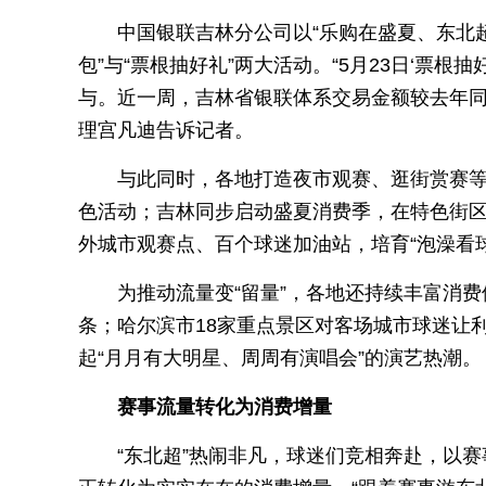
中国银联吉林分公司以“乐购在盛夏、东北超
包”与“票根抽好礼”两大活动。“5月23日‘票根
与。近一周，吉林省银联体系交易金额较去年同
理宫凡迪告诉记者。
与此同时，各地打造夜市观赛、逛街赏赛等
色活动；吉林同步启动盛夏消费季，在特色街区
外城市观赛点、百个球迷加油站，培育“泡澡看
为推动流量变“留量”，各地还持续丰富消费
条；哈尔滨市18家重点景区对客场城市球迷让
起“月月有大明星、周周有演唱会”的演艺热潮。
赛事流量转化为消费增量
“东北超”热闹非凡，球迷们竞相奔赴，以