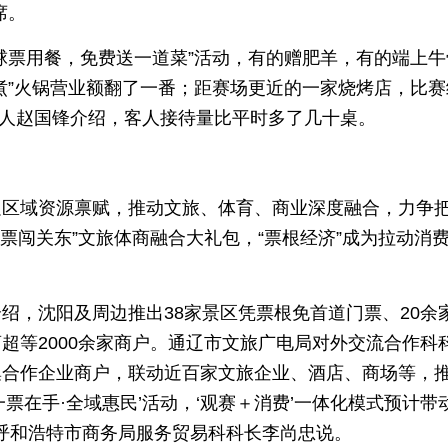
席。
球票用餐，免费送一道菜”活动，有的赠肥羊，有的端上牛
煮”火锅营业额翻了一番；距赛场更近的一家烧烤店，比赛
责人赵国锋介绍，客人接待量比平时多了几十桌。
足区域资源禀赋，推动文旅、体育、商业深度融合，力争
票闯关东”文旅体商融合大礼包，“票根经济”成为拉动消
绍，沈阳及周边推出38家景区凭票根免首道门票、20余
超等2000余家商户。通辽市文旅广电局对外交流合作科
集合作企业商户，联动近百家文旅企业、酒店、商场等，
一票在手·全域惠民’活动，‘观赛＋消费’一体化模式预计带
”呼和浩特市商务局服务贸易科科长李尚忠说。