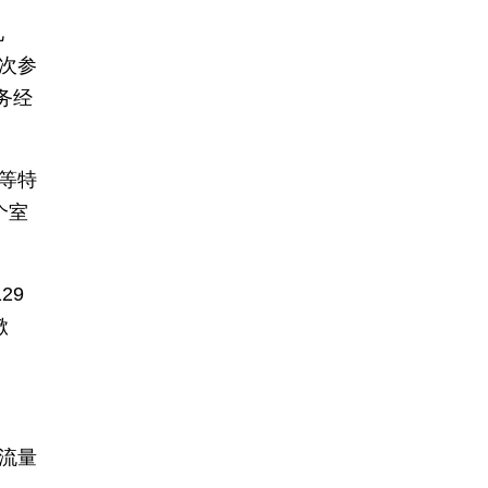
礼
人次参
务经
等特
个室
29
掀
流量