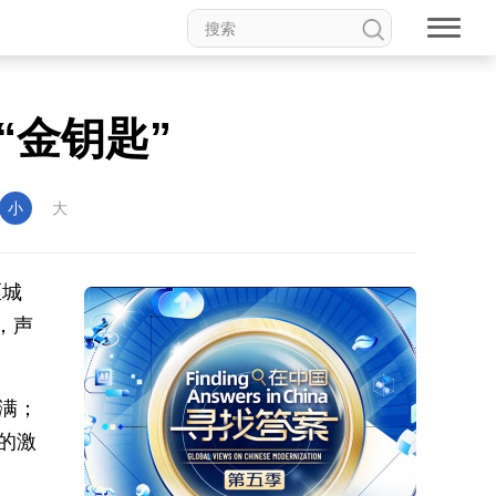
“金钥匙”
小
大
区城
，声
满；
的激