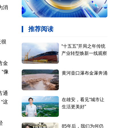
为消
天很
含金
”像
古通
“这
经