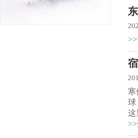
东
202
>
宿
201
寒
球
这
>